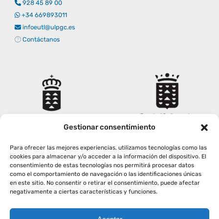
928 45 89 00
Empresas
Renovación acreditación
Primer Encuentro (2025)
Edición 2025 (UVL 2025)
Comisiones
Impresos y formularios
Informes
+34 669893011
infoeutl@ulpgc.es
Contáctanos
Coordinador y tutores
Edición 2026 (UVL 2026)
Memoria verificación
Personal
Correo institucional
Impresos y formularios
Delegación de Estudiantes
Documentos
Estatuto estudiante universitario
Gestionar consentimiento
Para ofrecer las mejores experiencias, utilizamos tecnologías como las
Plan de acción tutorial
cookies para almacenar y/o acceder a la información del dispositivo. El
consentimiento de estas tecnologías nos permitirá procesar datos
como el comportamiento de navegación o las identificaciones únicas
en este sitio. No consentir o retirar el consentimiento, puede afectar
Programa Mentor
negativamente a ciertas características y funciones.