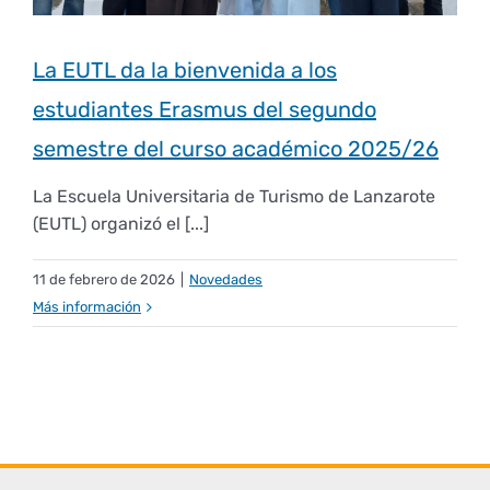
Plan de estudios
Normativas y reglamentos
Idiomas
Presentación
Movilidad
La EUTL da la bienvenida a los
estudiantes Erasmus del segundo
Horarios
Movilidad en EUTL
Comisión de Gestión de Calidad
Otra formación
Biblioteca
Estudiantes
semestre del curso académico 2025/26
La Escuela Universitaria de Turismo de Lanzarote
Calendario académico
Outgoing
Atención al estudiante
Memorias
Diseño del SGC
Alumni
(EUTL) organizó el [...]
11 de febrero de 2026
|
Novedades
Exámenes
Política y objetivos de la EUTL
Incoming
Organización
Acción Social
¿Qué es?
Universidad de Verano
Más información
Equipo directivo
Prácticas
Certificado correspondencia Grado en Turismo
Programa mentor
Preinscripción y matrícula
Presentación
Investigación
Implantación del SGC
Estudiantes
Junta de escuela
Trabajo Fin de Grado
Acreditación y seguimiento de Títulos
Ediciones
Plazos de interés
Encuentros Alumni