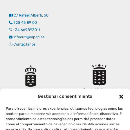
Empresas
Renovación acreditación
Primer Encuentro (2025)
Edición 2025 (UVL 2025)
Comisiones
Impresos y formularios
Informes
C/ Rafael Alberti, 50
928 45 89 00
Coordinador y tutores
Edición 2026 (UVL 2026)
Memoria verificación
Personal
Correo institucional
Impresos y formularios
+34 669893011
infoeutl@ulpgc.es
Contáctanos
Delegación de Estudiantes
Documentos
Estatuto estudiante universitario
Plan de acción tutorial
Gestionar consentimiento
Para ofrecer las mejores experiencias, utilizamos tecnologías como las
Programa Mentor
cookies para almacenar y/o acceder a la información del dispositivo. El
consentimiento de estas tecnologías nos permitirá procesar datos
como el comportamiento de navegación o las identificaciones únicas
en este sitio. No consentir o retirar el consentimiento, puede afectar