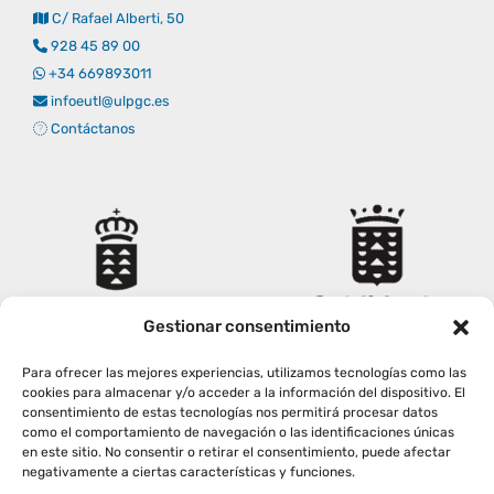
C/ Rafael Alberti, 50
Empresas
Renovación acreditación
Primer Encuentro (2025)
Edición 2025 (UVL 2025)
Comisiones
Impresos y formularios
Informes
928 45 89 00
+34 669893011
infoeutl@ulpgc.es
Coordinador y tutores
Edición 2026 (UVL 2026)
Memoria verificación
Personal
Correo institucional
Impresos y formularios
Contáctanos
Delegación de Estudiantes
Documentos
Estatuto estudiante universitario
Gestionar consentimiento
Plan de acción tutorial
Para ofrecer las mejores experiencias, utilizamos tecnologías como las
cookies para almacenar y/o acceder a la información del dispositivo. El
consentimiento de estas tecnologías nos permitirá procesar datos
Programa Mentor
como el comportamiento de navegación o las identificaciones únicas
en este sitio. No consentir o retirar el consentimiento, puede afectar
negativamente a ciertas características y funciones.