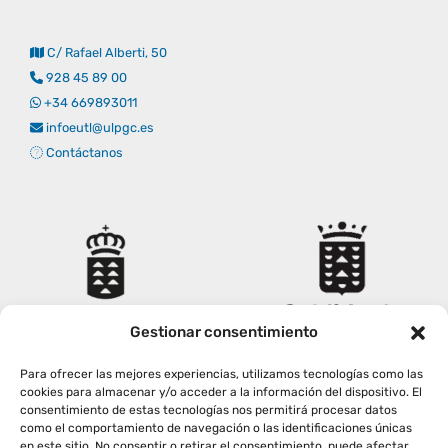
Empresas
Renovación acreditación
Primer Encuentro (2025)
Edición 2025 (UVL 2025)
Comisiones
Impresos y formularios
Informes
C/ Rafael Alberti, 50
928 45 89 00
Coordinador y tutores
Edición 2026 (UVL 2026)
Memoria verificación
Personal
Correo institucional
Impresos y formularios
+34 669893011
infoeutl@ulpgc.es
Contáctanos
Delegación de Estudiantes
Documentos
Estatuto estudiante universitario
Plan de acción tutorial
Gestionar consentimiento
Para ofrecer las mejores experiencias, utilizamos tecnologías como las
Programa Mentor
cookies para almacenar y/o acceder a la información del dispositivo. El
consentimiento de estas tecnologías nos permitirá procesar datos
como el comportamiento de navegación o las identificaciones únicas
en este sitio. No consentir o retirar el consentimiento, puede afectar