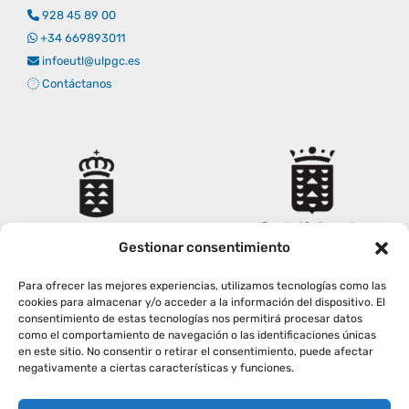
928 45 89 00
Empresas
Renovación acreditación
Primer Encuentro (2025)
Edición 2025 (UVL 2025)
Comisiones
Impresos y formularios
Informes
+34 669893011
infoeutl@ulpgc.es
Contáctanos
Coordinador y tutores
Edición 2026 (UVL 2026)
Memoria verificación
Personal
Correo institucional
Impresos y formularios
Delegación de Estudiantes
Documentos
Estatuto estudiante universitario
Gestionar consentimiento
Para ofrecer las mejores experiencias, utilizamos tecnologías como las
Plan de acción tutorial
cookies para almacenar y/o acceder a la información del dispositivo. El
consentimiento de estas tecnologías nos permitirá procesar datos
como el comportamiento de navegación o las identificaciones únicas
Programa Mentor
en este sitio. No consentir o retirar el consentimiento, puede afectar
negativamente a ciertas características y funciones.