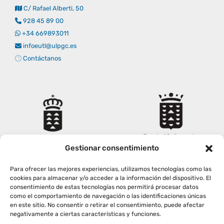
C/ Rafael Alberti, 50
Empresas
Renovación acreditación
Primer Encuentro (2025)
Edición 2025 (UVL 2025)
Comisiones
Impresos y formularios
Informes
928 45 89 00
+34 669893011
infoeutl@ulpgc.es
Coordinador y tutores
Edición 2026 (UVL 2026)
Memoria verificación
Personal
Correo institucional
Impresos y formularios
Contáctanos
Delegación de Estudiantes
Documentos
Estatuto estudiante universitario
Gestionar consentimiento
Plan de acción tutorial
Para ofrecer las mejores experiencias, utilizamos tecnologías como las
cookies para almacenar y/o acceder a la información del dispositivo. El
consentimiento de estas tecnologías nos permitirá procesar datos
Programa Mentor
como el comportamiento de navegación o las identificaciones únicas
en este sitio. No consentir o retirar el consentimiento, puede afectar
negativamente a ciertas características y funciones.