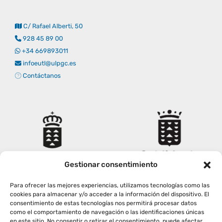
Empresas
Renovación acreditación
Primer Encuentro (2025)
Edición 2025 (UVL 2025)
Comisiones
Impresos y formularios
Informes
C/ Rafael Alberti, 50
928 45 89 00
Coordinador y tutores
Edición 2026 (UVL 2026)
Memoria verificación
Personal
Correo institucional
Impresos y formularios
+34 669893011
infoeutl@ulpgc.es
Contáctanos
Delegación de Estudiantes
Documentos
Estatuto estudiante universitario
Plan de acción tutorial
Gestionar consentimiento
Para ofrecer las mejores experiencias, utilizamos tecnologías como las
Programa Mentor
cookies para almacenar y/o acceder a la información del dispositivo. El
consentimiento de estas tecnologías nos permitirá procesar datos
como el comportamiento de navegación o las identificaciones únicas
en este sitio. No consentir o retirar el consentimiento, puede afectar