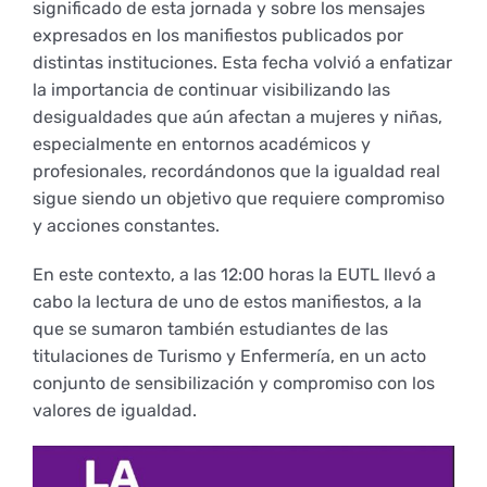
significado de esta jornada y sobre los mensajes
Empresas
Renovación acreditación
Primer Encuentro (2025)
Edición 2025 (UVL 2025)
Comisiones
Impresos y formularios
Informes
expresados en los manifiestos publicados por
distintas instituciones. Esta fecha volvió a enfatizar
la importancia de continuar visibilizando las
Coordinador y tutores
Edición 2026 (UVL 2026)
Memoria verificación
Personal
Correo institucional
Impresos y formularios
desigualdades que aún afectan a mujeres y niñas,
especialmente en entornos académicos y
profesionales, recordándonos que la igualdad real
Delegación de Estudiantes
Documentos
sigue siendo un objetivo que requiere compromiso
y acciones constantes.
Estatuto estudiante universitario
En este contexto, a las 12:00 horas la EUTL llevó a
cabo la lectura de uno de estos manifiestos, a la
que se sumaron también estudiantes de las
Plan de acción tutorial
titulaciones de Turismo y Enfermería, en un acto
conjunto de sensibilización y compromiso con los
valores de igualdad.
Programa Mentor