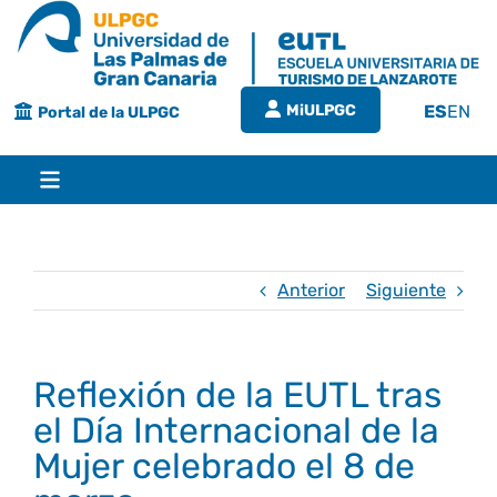
Saltar
al
contenido
MiULPGC
ES
EN
Portal de la ULPGC
Toggle
Navigation
Inicio
Anterior
Siguiente
EUTL
Reflexión de la EUTL tras
Bienvenida
Estudios
el Día Internacional de la
Mujer celebrado el 8 de
Grado en turismo
Conócenos
Calidad