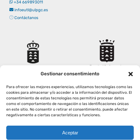
+34 669893011
Empresas
Renovación acreditación
Primer Encuentro (2025)
Edición 2025 (UVL 2025)
Comisiones
Impresos y formularios
Informes
infoeutl@ulpgc.es
Contáctanos
Coordinador y tutores
Edición 2026 (UVL 2026)
Memoria verificación
Personal
Correo institucional
Impresos y formularios
Delegación de Estudiantes
Documentos
Gestionar consentimiento
Estatuto estudiante universitario
Para ofrecer las mejores experiencias, utilizamos tecnologías como las
cookies para almacenar y/o acceder a la información del dispositivo. El
Plan de acción tutorial
consentimiento de estas tecnologías nos permitirá procesar datos
como el comportamiento de navegación o las identificaciones únicas
en este sitio. No consentir o retirar el consentimiento, puede afectar
negativamente a ciertas características y funciones.
Programa Mentor
Aceptar