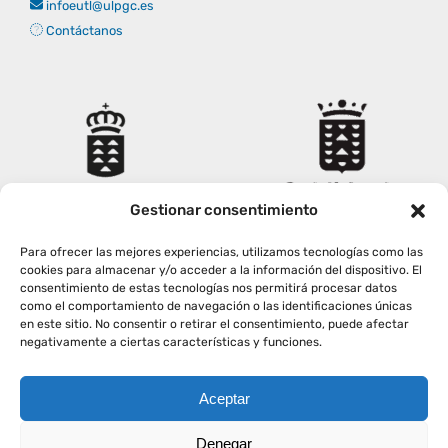
infoeutl@ulpgc.es
Empresas
Renovación acreditación
Primer Encuentro (2025)
Edición 2025 (UVL 2025)
Comisiones
Impresos y formularios
Informes
Contáctanos
Coordinador y tutores
Edición 2026 (UVL 2026)
Memoria verificación
Personal
Correo institucional
Impresos y formularios
Delegación de Estudiantes
Documentos
Gestionar consentimiento
Estatuto estudiante universitario
Para ofrecer las mejores experiencias, utilizamos tecnologías como las
cookies para almacenar y/o acceder a la información del dispositivo. El
consentimiento de estas tecnologías nos permitirá procesar datos
como el comportamiento de navegación o las identificaciones únicas
Plan de acción tutorial
en este sitio. No consentir o retirar el consentimiento, puede afectar
negativamente a ciertas características y funciones.
Programa Mentor
Aceptar
Copyright
2026
|
AVISO LEGAL
|
POLÍTICA PRIVACIDAD
|
Denegar