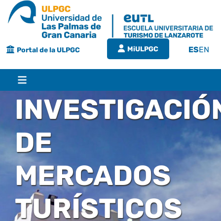
Saltar
al
contenido
MiULPGC
ES
EN
Portal de la ULPGC
Toggle
Navigation
INVESTIGACIÓ
Inicio
DE
EUTL
MERCADOS
Bienvenida
Estudios
TURÍSTICOS
Grado en turismo
Conócenos
Calidad