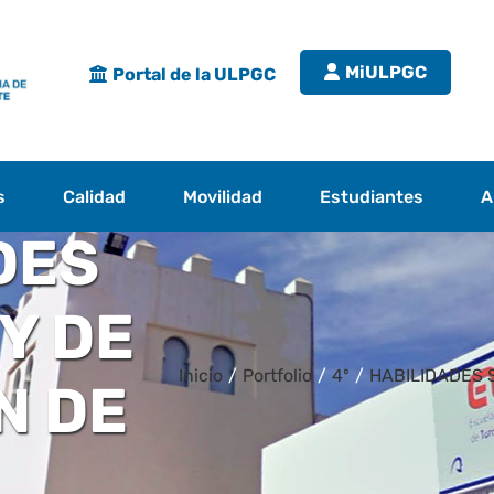
MiULPGC
Portal de la ULPGC
s
Calidad
Movilidad
Estudiantes
A
DES
Y DE
Inicio
/
Portfolio
/
4º
/
HABILIDADES 
N DE