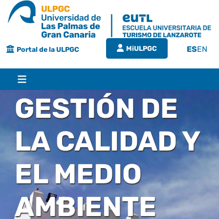
Saltar
al
contenido
MiULPGC
ES
EN
Portal de la ULPGC
Toggle
Navigation
GESTIÓN DE
Inicio
LA CALIDAD Y
EUTL
EL MEDIO
Bienvenida
Estudios
AMBIENTE
Grado en turismo
Conócenos
Calidad