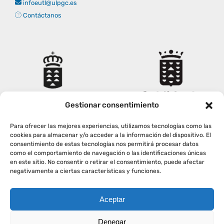
infoeutl@ulpgc.es
Empresas
Renovación acreditación
Primer Encuentro (2025)
Edición 2025 (UVL 2025)
Comisiones
Impresos y formularios
Informes
Contáctanos
Coordinador y tutores
Edición 2026 (UVL 2026)
Memoria verificación
Personal
Correo institucional
Impresos y formularios
Delegación de Estudiantes
Documentos
Gestionar consentimiento
Estatuto estudiante universitario
Para ofrecer las mejores experiencias, utilizamos tecnologías como las
cookies para almacenar y/o acceder a la información del dispositivo. El
consentimiento de estas tecnologías nos permitirá procesar datos
como el comportamiento de navegación o las identificaciones únicas
Plan de acción tutorial
en este sitio. No consentir o retirar el consentimiento, puede afectar
negativamente a ciertas características y funciones.
Programa Mentor
Aceptar
Copyright
2026
|
AVISO LEGAL
|
POLÍTICA PRIVACIDAD
|
Denegar