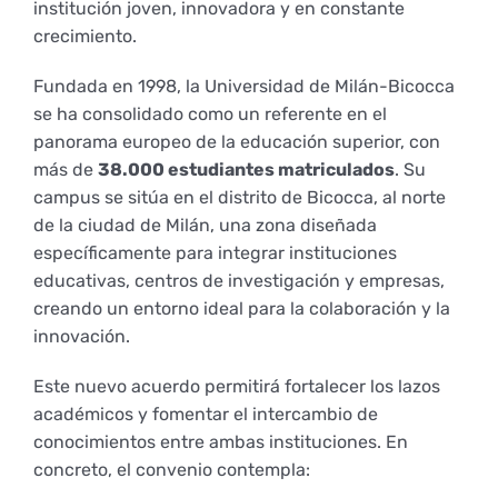
institución joven, innovadora y en constante
Empresas
Renovación acreditación
Primer Encuentro (2025)
Edición 2025 (UVL 2025)
Comisiones
Impresos y formularios
Informes
crecimiento.
Fundada en 1998, la Universidad de Milán-Bicocca
Coordinador y tutores
Edición 2026 (UVL 2026)
Memoria verificación
Personal
Correo institucional
Impresos y formularios
se ha consolidado como un referente en el
panorama europeo de la educación superior, con
más de
38.000 estudiantes matriculados
. Su
Delegación de Estudiantes
Documentos
campus se sitúa en el distrito de Bicocca, al norte
de la ciudad de Milán, una zona diseñada
específicamente para integrar instituciones
Estatuto estudiante universitario
educativas, centros de investigación y empresas,
creando un entorno ideal para la colaboración y la
innovación.
Plan de acción tutorial
Este nuevo acuerdo permitirá fortalecer los lazos
académicos y fomentar el intercambio de
Programa Mentor
conocimientos entre ambas instituciones. En
concreto, el convenio contempla: