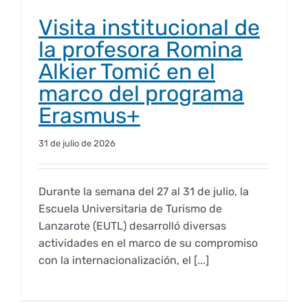
Empresas
Visita institucional de
Renovación acreditación
Primer Encuentro (2025)
Edición 2025 (UVL 2025)
Comisiones
Impresos y formularios
Informes
la profesora Romina
Alkier Tomić en el
Coordinador y tutores
Edición 2026 (UVL 2026)
Memoria verificación
Personal
Correo institucional
Impresos y formularios
marco del programa
Erasmus+
Delegación de Estudiantes
Documentos
31 de julio de 2026
Estatuto estudiante universitario
Durante la semana del 27 al 31 de julio, la
Escuela Universitaria de Turismo de
Plan de acción tutorial
Lanzarote (EUTL) desarrolló diversas
actividades en el marco de su compromiso
con la internacionalización, el [...]
Programa Mentor