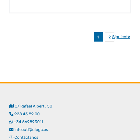
Siguiente
1
2
C/ Rafael Alberti, 50
928 45 89 00
+34 669893011
infoeutl@ulpgc.es
Contáctanos