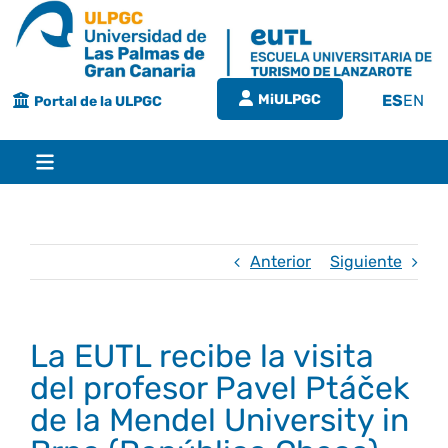
Saltar
al
contenido
MiULPGC
ES
EN
Portal de la ULPGC
Toggle
Navigation
Inicio
Anterior
Siguiente
EUTL
La EUTL recibe la visita
Bienvenida
Estudios
del profesor Pavel Ptáček
de la Mendel University in
Grado en turismo
Conócenos
Calidad