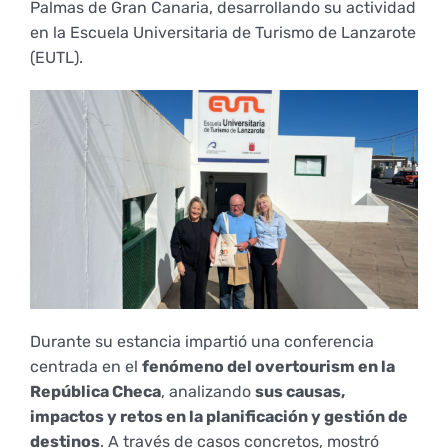
Palmas de Gran Canaria, desarrollando su actividad
Empresas
Renovación acreditación
Primer Encuentro (2025)
Edición 2025 (UVL 2025)
Comisiones
Impresos y formularios
Informes
en la Escuela Universitaria de Turismo de Lanzarote
(EUTL).
Coordinador y tutores
Edición 2026 (UVL 2026)
Memoria verificación
Personal
Correo institucional
Impresos y formularios
Delegación de Estudiantes
Documentos
Estatuto estudiante universitario
Plan de acción tutorial
Durante su estancia impartió una conferencia
centrada en el
fenómeno del overtourism en la
Programa Mentor
República Checa
, analizando
sus causas,
impactos y retos en la planificación y gestión de
destinos
. A través de casos concretos, mostró