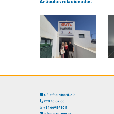
Artículos relacionados
C/ Rafael Alberti, 50
928 45 89 00
+34 669893011
infoeutl@ulpgc.es