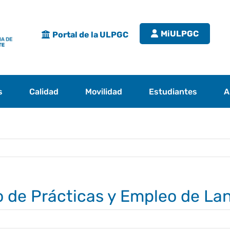
MiULPGC
Portal de la ULPGC
s
Calidad
Movilidad
Estudiantes
A
rio de Prácticas y Empleo de La