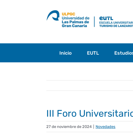
Saltar
al
contenido
Inicio
EUTL
Estudio
III Foro Universita
27 de noviembre de 2024
|
Novedades