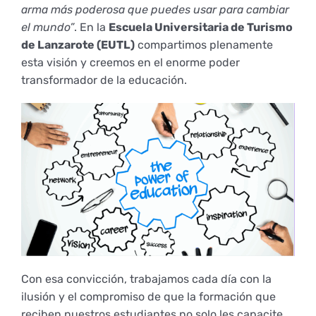
arma más poderosa que puedes usar para cambiar
Empresas
Renovación acreditación
Primer Encuentro (2025)
Edición 2025 (UVL 2025)
Comisiones
Impresos y formularios
Informes
el mundo”
. En la
Escuela Universitaria de Turismo
de Lanzarote (EUTL)
compartimos plenamente
esta visión y creemos en el enorme poder
Coordinador y tutores
Edición 2026 (UVL 2026)
Memoria verificación
Personal
Correo institucional
Impresos y formularios
transformador de la educación.
Delegación de Estudiantes
Documentos
Estatuto estudiante universitario
Plan de acción tutorial
Programa Mentor
Con esa convicción, trabajamos cada día con la
ilusión y el compromiso de que la formación que
reciben nuestros estudiantes no solo les capacite