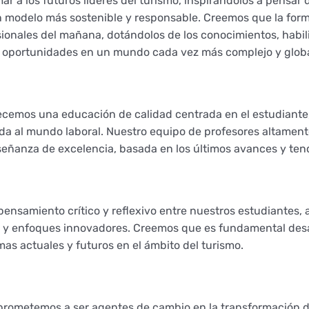
 a los futuros líderes del turismo, inspirándolos a pensar d
n modelo más sostenible y responsable. Creemos que la form
ionales del mañana, dotándolos de los conocimientos, habil
as oportunidades en un mundo cada vez más complejo y globa
ecemos una educación de calidad centrada en el estudiant
da al mundo laboral. Nuestro equipo de profesores altamente
señanza de excelencia, basada en los últimos avances y tend
nsamiento crítico y reflexivo entre nuestros estudiantes, a
as y enfoques innovadores. Creemos que es fundamental desa
mas actuales y futuros en el ámbito del turismo.
ometemos a ser agentes de cambio en la transformación de