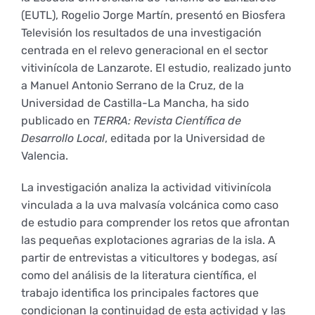
(EUTL), Rogelio Jorge Martín, presentó en Biosfera
Empresas
Renovación acreditación
Primer Encuentro (2025)
Edición 2025 (UVL 2025)
Comisiones
Impresos y formularios
Informes
Televisión los resultados de una investigación
centrada en el relevo generacional en el sector
vitivinícola de Lanzarote. El estudio, realizado junto
Coordinador y tutores
Edición 2026 (UVL 2026)
Memoria verificación
Personal
Correo institucional
Impresos y formularios
a Manuel Antonio Serrano de la Cruz, de la
Universidad de Castilla-La Mancha, ha sido
publicado en
TERRA: Revista Científica de
Delegación de Estudiantes
Documentos
Desarrollo Local
, editada por la Universidad de
Valencia.
Estatuto estudiante universitario
La investigación analiza la actividad vitivinícola
vinculada a la uva malvasía volcánica como caso
Plan de acción tutorial
de estudio para comprender los retos que afrontan
las pequeñas explotaciones agrarias de la isla. A
partir de entrevistas a viticultores y bodegas, así
Programa Mentor
como del análisis de la literatura científica, el
trabajo identifica los principales factores que
condicionan la continuidad de esta actividad y las