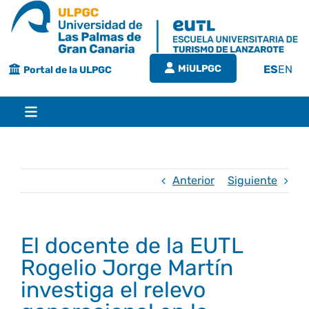
Saltar
al
contenido
MiULPGC
ES
EN
Portal de la ULPGC
Toggle
Navigation
Inicio
Anterior
Siguiente
EUTL
El docente de la EUTL
Bienvenida
Estudios
Rogelio Jorge Martín
investiga el relevo
Grado en turismo
Conócenos
Calidad