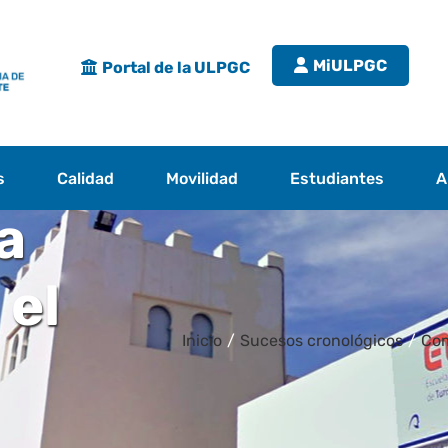
MiULPGC
Portal de la ULPGC
s
Calidad
Movilidad
Estudiantes
A
a
 el
Inicio
/
Sucesos cronológicos
/
Com