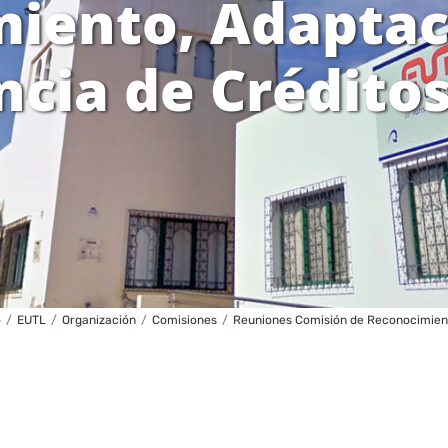
iento, Adaptac
ncia de Crédito
o
/
EUTL
/
Organización
/
Comisiones
/
Reuniones Comisión de Reconocimient