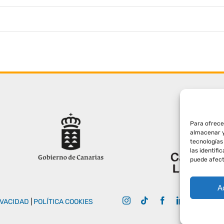
Para ofrece
almacenar y
tecnologías
las identifi
puede afect
A
IVACIDAD
|
POLÍTICA COOKIES