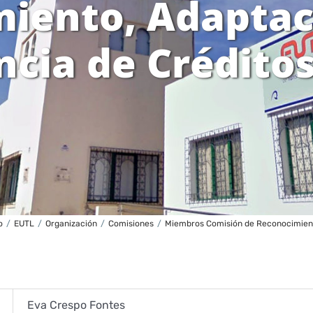
iento, Adaptac
ncia de Crédito
o
/
EUTL
/
Organización
/
Comisiones
/
Miembros Comisión de Reconocimient
Eva Crespo Fontes